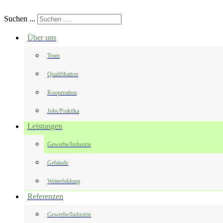
Suchen ...
Über uns
Team
Qualifikation
Kooperation
Jobs/Praktika
Leistungen
Gewerbe/Industrie
Gebäude
Weiterbildung
Referenzen
Gewerbe/Industrie