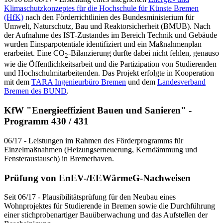
Klimaschutzkonzeptes für die Hochschule für Künste Bremen
(HfK)
nach den Förderrichtlinien des Bundesministerium für
Umwelt, Naturschutz, Bau und Reaktorsicherheit (BMUB). Nach
der Aufnahme des IST-Zustandes im Bereich Technik und Gebäude
wurden Einsparpotentiale identifiziert und ein Maßnahmenplan
erarbeitet. Eine CO
-Bilanzierung durfte dabei nicht fehlen, genauso
2
wie die Öffentlichkeitsarbeit und die Partizipation von Studierenden
und Hochschulmitarbeitenden. Das Projekt erfolgte in Kooperation
mit dem
TARA Ingenieurbüro Bremen
und dem
Landesverband
Bremen des BUND
.
KfW "Energieeffizient Bauen und Sanieren" -
Programm 430 / 431
06/17 - Leistungen im Rahmen des Förderprogramms für
Einzelmaßnahmen (Heizungserneuerung, Kerndämmung und
Fensteraustausch) in Bremerhaven.
Prüfung von EnEV-/EEWärmeG-Nachweisen
Seit 06/17 - Plausibilitätsprüfung für den Neubau eines
Wohnprojektes für Studierende in Bremen sowie die Durchführung
einer stichprobenartiger Bauüberwachung und das Aufstellen der