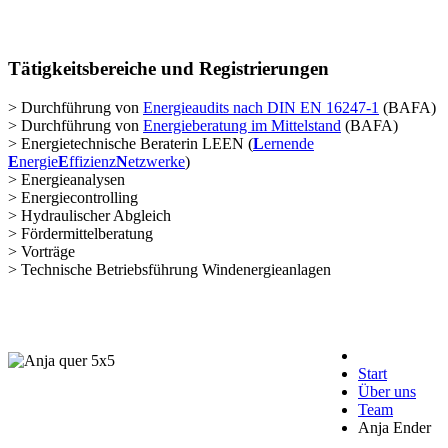
Tätigkeitsbereiche und Registrierungen
> Durchführung von
Energieaudits nach DIN EN 16247-1
(BAFA)
> Durchführung von
Energieberatung im Mittelstand
(BAFA)
> Energietechnische Beraterin LEEN (
L
ernende
E
nergie
E
ffizienz
N
etzwerke
)
> Energieanalysen
> Energiecontrolling
> Hydraulischer Abgleich
> Fördermittelberatung
> Vorträge
> Technische Betriebsführung Windenergieanlagen
Start
Über uns
Team
Anja Ender